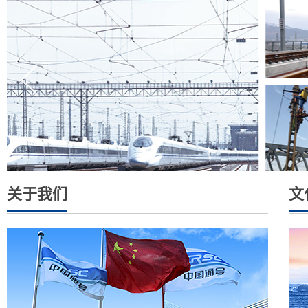
关于我们
文