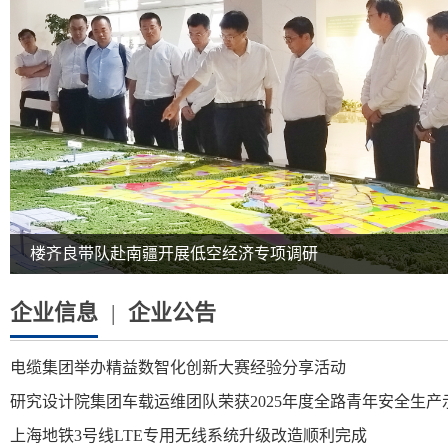
楼齐良带队赴南疆开展低空经济专项调研
企业信息
|
企业公告
电缆集团举办精益数智化创新大赛经验分享活动
研究设计院集团车载运维团队荣获2025年度全路青年安全生产
上海地铁3号线LTE专用无线系统升级改造顺利完成