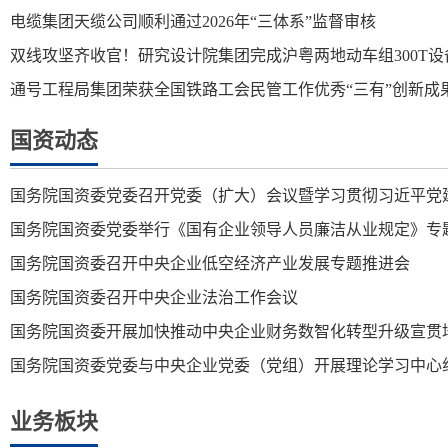
电缆集团天缆公司顺利通过2026年“三体系”监督审核
双线攻坚齐收官！研究设计院集团完成沪粤两地动车组300T设
通号工程局集团荣获全国铁路工会民管工作优秀“三有”创新成
国资动态
国务院国资委党委召开党委（扩大）会议暨学习贯彻习近平党
国务院国资委党委举行《国有企业领导人员廉洁从业规定》专
国务院国资委召开中央企业低空经济产业发展专题推进会
国务院国资委召开中央企业法治工作会议
国务院国资委开展加快推动中央企业财务数智化转型升级宣贯
国务院国资委党委与中央企业党委（党组）开展理论学习中心
业务板块